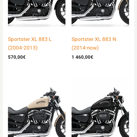
Sportster XL 883 L
Sportster XL 883 N
(2004-2013)
(2014-now)
570,00
€
1 460,00
€