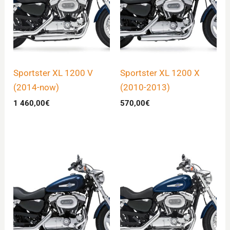
Sportster XL 1200 V
Sportster XL 1200 X
(2014-now)
(2010-2013)
1 460,00
€
570,00
€