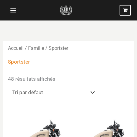
Aller
au
contenu
Accueil
/ Famille / Sportster
Sportster
48 résultats affichés