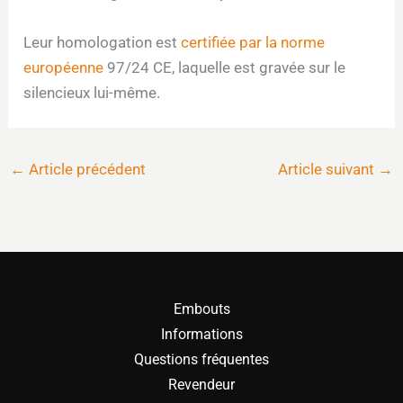
Leur homologation est
certifiée par la norme
européenne
97/24 CE, laquelle est gravée sur le
silencieux lui-même.
←
Article précédent
Article suivant
→
Embouts
Informations
Questions fréquentes
Revendeur