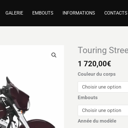
GALERIE
EMBOUTS
INFORMATIONS
CONTACTS
Touring Stree
quantité
de
1 720,00
€
Touring
Street
Couleur du corps
Glide
FLHX/I
(2006)
Embouts
Année du modèle