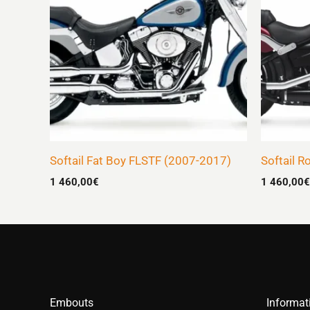
Softail Fat Boy FLSTF (2007-2017)
Softail 
1 460,00
€
1 460,00
€
Embouts
Informat