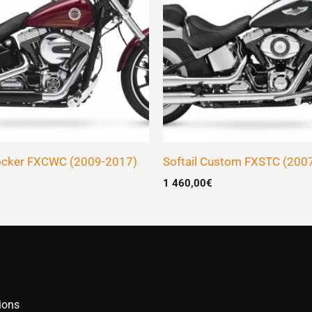
Rocker FXCWC (2009-2017)
Softail Custom FXSTC (200
1 460,00
€
ions