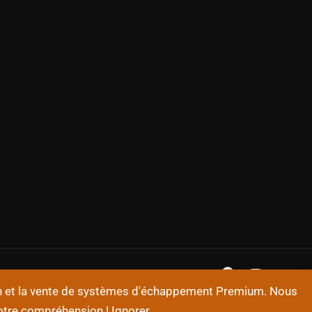
on et la vente de systèmes d'échappement Premium. Nous
otre compréhension !
Ignorer