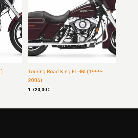
7)
Touring Road King FLHRI (1999-
2006)
1 720,00
€