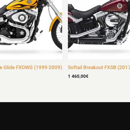
e Glide FXDWG (1999-2009)
Softail Breakout FXSB (201
1 460,00
€