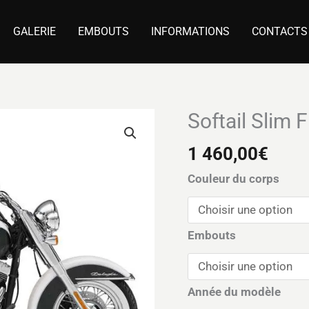
GALERIE
EMBOUTS
INFORMATIONS
CONTACTS
Softail Slim 
quantité
de
1 460,00
€
Softail
Slim
Couleur du corps
FLS
(2012-
2017)
Embouts
Année du modèle