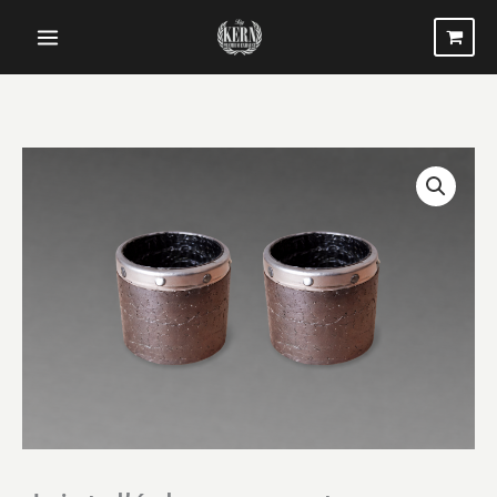
Aller
au
contenu
quantité
de
Joint
d'échappement