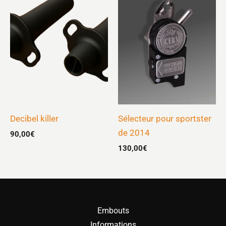
Decibel killer
Sélecteur pour sportster
de 2014
90,00
€
130,00
€
Embouts
Informations