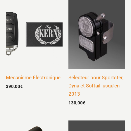
Mécanisme Électronique
Sélecteur pour Sportster,
Dyna et Softail jusqu’en
390,00
€
2013
130,00
€