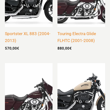
Sportster XL 883 (2004-
Touring Electra Glide
2013)
FLHTC (2001-2008)
570,00
€
880,00
€