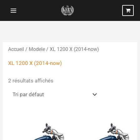
Aller
au
contenu
Accueil
/ Modele / XL 1200 X (2014-now)
XL 1200 X (2014-now)
2 résultats affichés